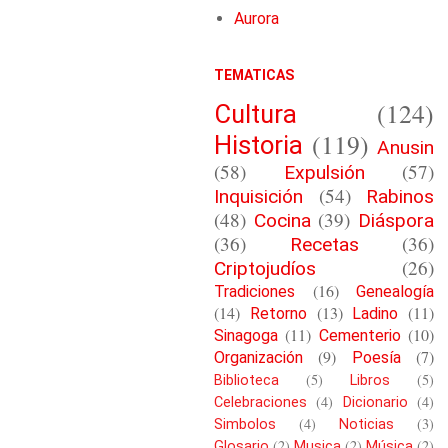
Aurora
TEMATICAS
(124)
Cultura
(119)
Historia
Anusin
(58)
(57)
Expulsión
(54)
Inquisición
Rabinos
(48)
(39)
Cocina
Diáspora
(36)
(36)
Recetas
(26)
Criptojudíos
(16)
Tradiciones
Genealogía
(14)
(13)
(11)
Retorno
Ladino
(11)
(10)
Sinagoga
Cementerio
(9)
(7)
Organización
Poesía
(5)
(5)
Biblioteca
Libros
(4)
(4)
Celebraciones
Dicionario
(4)
(3)
Simbolos
Noticias
(2)
(2)
(2)
Glosario
Musica
Música