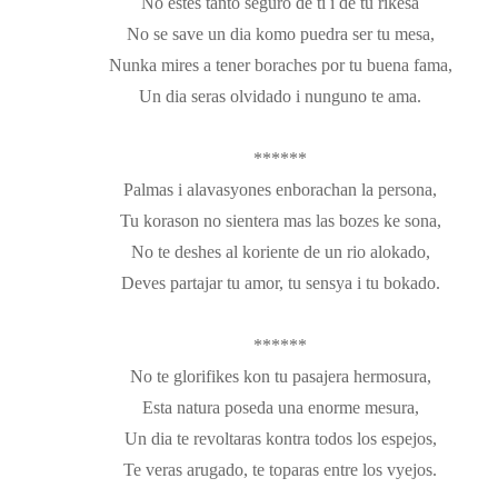
No estes tanto seguro de ti i de tu rikesa
No se save un dia komo puedra ser tu mesa,
Nunka mires a tener boraches por tu buena fama,
Un dia seras olvidado i nunguno te ama.
******
Palmas i alavasyones enborachan la persona,
Tu korason no sientera mas las bozes ke sona,
No te deshes al koriente de un rio alokado,
Deves partajar tu amor, tu sensya i tu bokado.
******
No te glorifikes kon tu pasajera hermosura,
Esta natura poseda una enorme mesura,
Un dia te revoltaras kontra todos los espejos,
Te veras arugado, te toparas entre los vyejos.