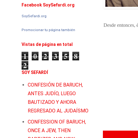
Facebook SoySefardi.org
SoySefardi.org
Desde entonces, é
Promocionar tu página también
Vistas de página en total
1
0
2
3
5
8
2
SOY SEFARDÍ
CONFESIÓN DE BARUCH,
ANTES JUDÍO, LUEGO
BAUTIZADO Y AHORA
REGRESADO AL JUDAÍSMO
CONFESSION OF BARUCH,
ONCE A JEW, THEN
Publicadas por
So