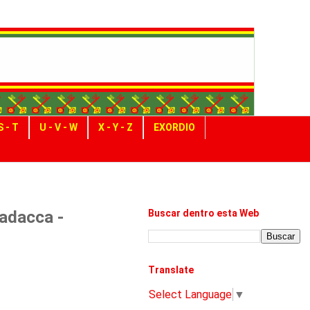
S - T
U - V - W
X - Y - Z
EXORDIO
adacca -
Buscar dentro esta Web
Translate
Select Language
▼