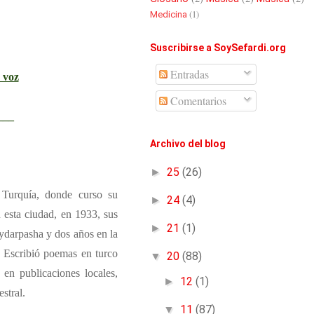
(1)
Medicina
Suscribirse a SoySefardi.org
Entradas
 voz
Comentarios
___
Archivo del blog
►
25
(26)
Turquía, donde curso su
►
24
(4)
 esta ciudad, en 1933, sus
►
21
(1)
aydarpasha y dos años en la
. Escribió poemas en turco
▼
20
(88)
en publicaciones locales,
►
12
(1)
stral.
▼
11
(87)