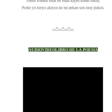
Todos ivamos estar en estas kayes komo lokos,
Porke yo kreyo akeyos ke no pekan son muy pokos.
---*---*---*---
AUDIOVIDEOLIBRO DE LA
POESÍA