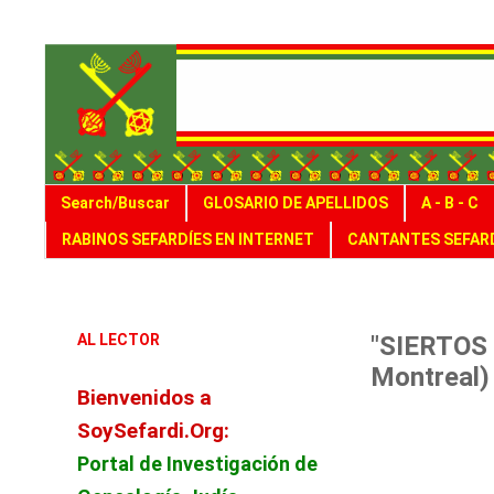
Search/Buscar
GLOSARIO DE APELLIDOS
A - B - C
RABINOS SEFARDÍES EN INTERNET
CANTANTES SEFARD
AL LECTOR
"SIERTOS 
Montreal)
Bienvenidos a
SoySefardi.Org:
Portal de Investigación de