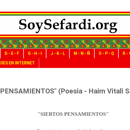
D - E - F
G - H - I
J - K - L
M - N - Ñ
O - P - Q
R - 
ÍES EN INTERNET
PENSAMIENTOS" (Poesia - Haim Vitali S
"SIERTOS PENSAMIENTOS"