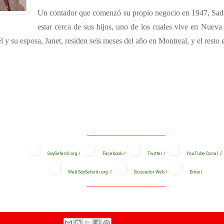
Un contador que comenzó su propio negocio en 1947, Sada
estar cerca de sus hijos, uno de los cuales vive en Nueva
l y su esposa, Janet, residen seis meses del año en Montreal, y el resto
_______________________________________
/
SoySefardi.org
/
Facebook
/
Twitter
/
YouTube Canal
Web SoySefardi.org
/
Buscador Web
/
Email
_______________________________________
ySefradi.org