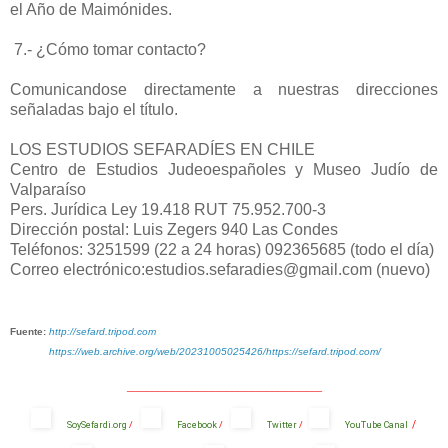
el Año de Maimónides.
7.- ¿Cómo tomar contacto?
Comunicandose directamente a nuestras direcciones
señaladas bajo el título.
LOS ESTUDIOS SEFARADÍES EN CHILE
Centro de Estudios Judeoespañoles y Museo Judío de
Valparaíso
Pers. Jurídica Ley 19.418 RUT 75.952.700-3
Dirección postal: Luis Zegers 940 Las Condes
Teléfonos: 3251599 (22 a 24 horas) 092365685 (todo el día)
Correo electrónico:estudios.sefaradies@gmail.com (nuevo)
Fuente:
http://sefard.tripod.com
https://web.archive.org/web/20231005025426/https://sefard.tripod.com/
_______________________________________
/
SoySefardi.org
/
Facebook
/
Twitter
/
YouTube Canal