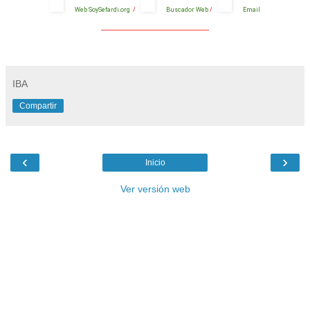
Web SoySefardi.org
/
Buscador Web
/
Email
_______________________________________
IBA
Compartir
‹
›
Inicio
Ver versión web