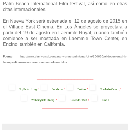
Palm Beach International Film festival, así como en otras
citas internacionales.
En Nueva York será estrenada el 12 de agosto de 2015 en
el Village East Cinema. En Los Ángeles se proyectará a
partir del 19 de agosto en Laemmle Royal, cuando también
comience a ser mostrada en Laemmle Town Center, en
Encino, también en California.
Fuente:
http://www.eluniversal.com/arte-y-entretenimiento/cine/150626/el-documental-la-
llave-perdida-sera-estrenado-en-estados-unidos
_______________________________________
/
SoySefardi.org
/
Facebook
/
Twitter
/
YouTube Canal
Web SoySefardi.org
/
Buscador Web
/
Email
_______________________________________