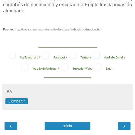
cordobés de nacimiento y emigrado a Egipto tras la invasión
almohade.
Fuente:
http://cvc.cervantes.es/artes/sefarad/sefardita/introduccion.htm
_______________________________________
/
SoySefardi.org
/
Facebook
/
Twitter
/
YouTube Canal
Web SoySefardi.org
/
Buscador Web
/
Email
_______________________________________
IBA
Compartir
‹
›
Inicio