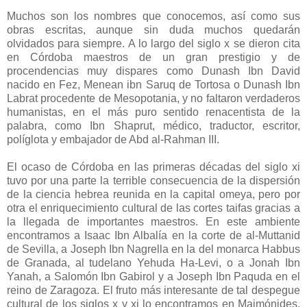
Muchos son los nombres que conocemos, así como sus
obras escritas, aunque sin duda muchos quedarán
olvidados para siempre. A lo largo del siglo x se dieron cita
en Córdoba maestros de un gran prestigio y de
procendencias muy dispares como Dunash Ibn David
nacido en Fez, Menean ibn Saruq de Tortosa o Dunash Ibn
Labrat procedente de Mesopotania, y no faltaron verdaderos
humanistas, en el más puro sentido renacentista de la
palabra, como Ibn Shaprut, médico, traductor, escritor,
políglota y embajador de Abd al-Rahman III.
El ocaso de Córdoba en las primeras décadas del siglo xi
tuvo por una parte la terrible consecuencia de la dispersión
de la ciencia hebrea reunida en la capital omeya, pero por
otra el enriquecimiento cultural de las cortes taifas gracias a
la llegada de importantes maestros. En este ambiente
encontramos a Isaac Ibn Albalía en la corte de al-Muttanid
de Sevilla, a Joseph Ibn Nagrella en la del monarca Habbus
de Granada, al tudelano Yehuda Ha-Levi, o a Jonah Ibn
Yanah, a Salomón Ibn Gabirol y a Joseph Ibn Paquda en el
reino de Zaragoza. El fruto más interesante de tal despegue
cultural de los siglos x y xi lo encontramos en Maimónides,