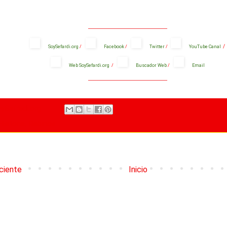
_______________________________________
/
SoySefardi.org
/
Facebook
/
Twitter
/
YouTube Canal
Web SoySefardi.org
/
Buscador Web
/
Email
_______________________________________
ySefradi.org
,
Historia
Rabinos
ciente
Inicio