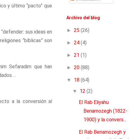
ico y último “pacto” que
Archivo del blog
►
25
(26)
 “defender: sus ideas en
eligiones “bíblicas” son
►
24
(4)
►
21
(1)
mim Sefaradim que han
►
20
(88)
dados.…
▼
18
(64)
▼
12
(2)
cto a la conversión al
El Rab Eliyahu
Benamozegh (1822-
1900) y la convers...
El Rab Benamozegh y