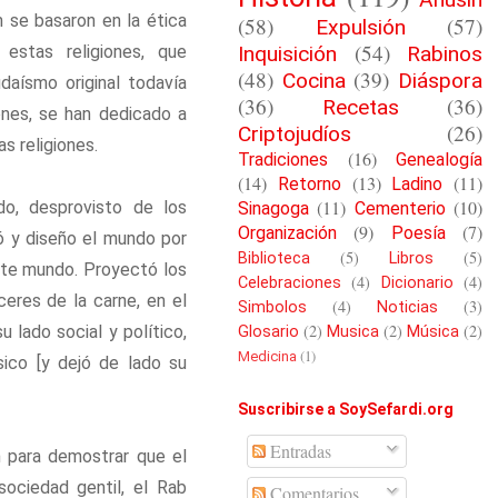
m se basaron en la ética
(58)
(57)
Expulsión
(54)
estas religiones, que
Inquisición
Rabinos
(48)
(39)
Cocina
Diáspora
daísmo original todavía
(36)
(36)
Recetas
iones, se han dedicado a
(26)
Criptojudíos
as religiones.
(16)
Tradiciones
Genealogía
(14)
(13)
(11)
Retorno
Ladino
(11)
(10)
do, desprovisto de los
Sinagoga
Cementerio
(9)
(7)
Organización
Poesía
ó y diseño el mundo por
(5)
(5)
Biblioteca
Libros
 este mundo. Proyectó los
(4)
(4)
Celebraciones
Dicionario
ceres de la carne, en el
(4)
(3)
Simbolos
Noticias
(2)
(2)
(2)
 lado social y político,
Glosario
Musica
Música
(1)
Medicina
sico [y dejó de lado su
Suscribirse a SoySefardi.org
Entradas
n para demostrar que el
ociedad gentil, el Rab
Comentarios