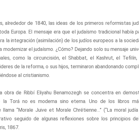
, alrededor de 1840, las ideas de los primeros reformistas ju
toda Europa. El mensaje era que el judaísmo tradicional había
 la integración (asimilación) de los judíos europeos a la socied
ra modernizar el judaísmo. ¿Cómo? Dejando solo su mensaje univ
uales, como la circuncisión, el Shabbat, el Kashrut, el Tefil
lideres de la reforma, o sus hijos, terminaron abandonando comp
éndose al cristianismo.
la obra de Ribbí Eliyahu Benamozegh se concentra en demostr
 la Torá no es moderna sino eterna. Uno de los libros má
lama “Morale Juive et Morale Chrétienne…” (“La moral judía y
ivo seguido de algunas reflexiones sobre los principios del 
is, 1867.