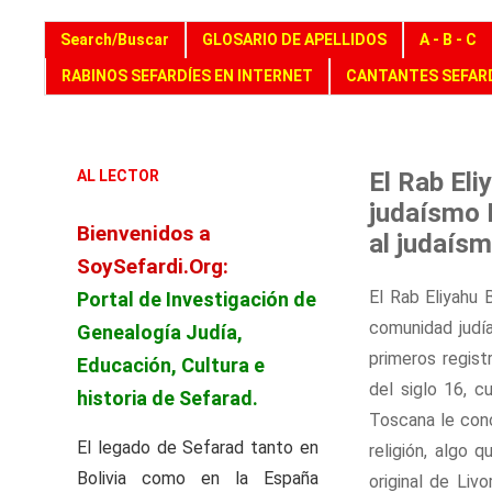
Search/Buscar
GLOSARIO DE APELLIDOS
A - B - C
RABINOS SEFARDÍES EN INTERNET
CANTANTES SEFARD
AL LECTOR
El Rab El
judaísmo 
Bienvenidos a
al judaís
SoySefardi.Org:
El Rab Eliyahu 
Portal de Investigación de
comunidad judía
Genealogía Judía,
primeros regist
Educación, Cultura e
del siglo 16, 
historia de Sefarad.
Toscana le conc
El legado de Sefarad tanto en
religión, algo 
Bolivia como en la España
original de Liv