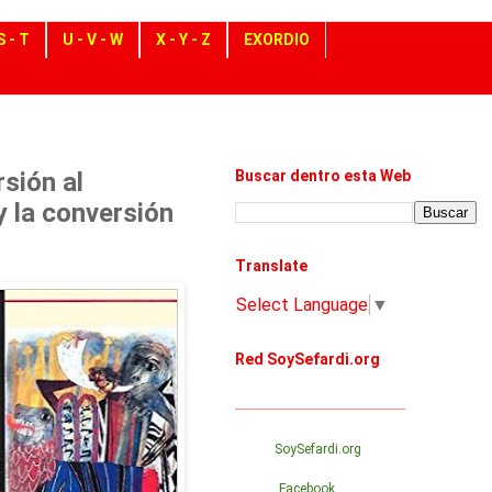
S - T
U - V - W
X - Y - Z
EXORDIO
sión al
Buscar dentro esta Web
 la conversión
Translate
Select Language
▼
Red SoySefardi.org
_______________________________
SoySefardi.org
Facebook