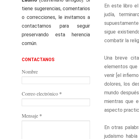
En este libro e
tiene sugerencias, comentarios
judía, termin
o correcciones, le invitamos a
supuestamente v
contactarnos para seguir
sigue existiend
preservando esta herencia
combatir la relig
común.
Una breve cita
CONTACTANOS
elementos que 
Nombre
venir [el infier
dolores, los de
mundo después d
*
Correo electrónico
mientras que el
aspecto practico
*
Mensaje
En otras palabr
judaísmo había