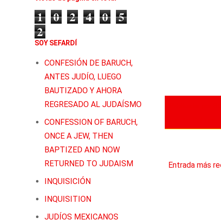
1
0
2
4
0
5
2
SOY SEFARDÍ
CONFESIÓN DE BARUCH,
ANTES JUDÍO, LUEGO
BAUTIZADO Y AHORA
REGRESADO AL JUDAÍSMO
Publicadas por
So
Labels:
,
Cultura
CONFESSION OF BARUCH,
ONCE A JEW, THEN
BAPTIZED AND NOW
RETURNED TO JUDAISM
Entrada más re
INQUISICIÓN
INQUISITION
JUDÍOS MEXICANOS