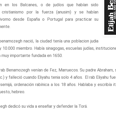
an en los Balcanes, o de judíos que habían sido
 cristianismo por la fuerza (anusim) y se habían
ivorno desde España o Portugal para practicar su
mente.
enamozegh nació, la ciudad tenía una poblacion judia
y 10.000 miembro. Había sinagogas, escuelas judías, institucione
a muy importante fundada en 1650.
rab Benamozegh venían de Fez, Marruecos. Su padre Abraham, s
ic.) y falleció cuando Eliyahu tenia solo 4 años. El rab Eliyahu f
 semijá, ordenación rabínica a los 18 años. Hablaba y escribía it
uesto, hebreo.
gh dedicó su vida a enseñar y defender la Torá.