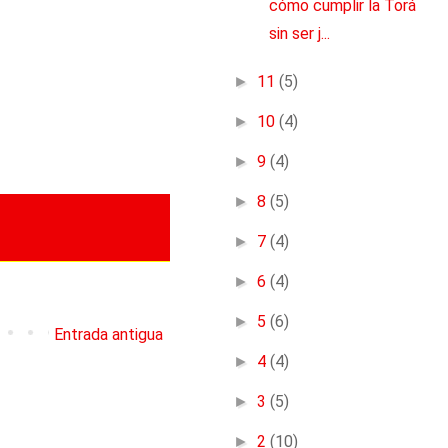
cómo cumplir la Torá
sin ser j...
►
11
(5)
►
10
(4)
►
9
(4)
►
8
(5)
►
7
(4)
►
6
(4)
►
5
(6)
Entrada antigua
►
4
(4)
►
3
(5)
►
2
(10)