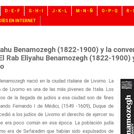
D - E - F
G - H - I
J - K - L
M - N - Ñ
O - P - Q
R - 
ÍES EN INTERNET
iyahu Benamozegh (1822-1900) y la conver
El Rab Eliyahu Benamozegh (1822-1900) y
mo
Benamozegh nació en la ciudad italiana de Livorno. La
 de Livorno es una de las más jóvenes de Italia. Los
ros de la llegada de judíos a esa ciudad son de fines
cuando Fernando I de Médici, (1549 -1609), Duque de
edió a los judíos de Livorno el derecho de ejercer su
que era poco común en esa época. La población judía
orno era de Sefaradim que habían sido expulsados de