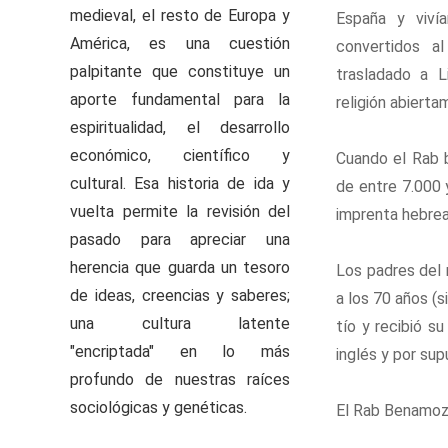
medieval, el resto de Europa y
España y viví
América, es una cuestión
convertidos al
palpitante que constituye un
trasladado a L
aporte fundamental para la
religión abierta
espiritualidad, el desarrollo
económico, científico y
Cuando el Rab b
cultural. Esa historia de ida y
de entre 7.000 
vuelta permite la revisión del
imprenta hebre
pasado para apreciar una
herencia que guarda un tesoro
Los padres del 
de ideas, creencias y saberes;
a los 70 años (s
una cultura latente
tío y recibió su
"encriptada" en lo más
inglés y por sup
profundo de nuestras raíces
sociológicas y genéticas.
El Rab Benamoze