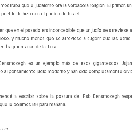
straba que el judaísmo era la verdadera religión. El primer, ún
 pueblo, lo hizo con el pueblo de Israel.
r que en el pasado era inconcebible que un judío se atreviese a
gioso, y mucho menos que se atreviese a sugerir que las otras r
es fragmentarias de la Torá.
u Benamozegh es un ejemplo más de esos gigantescos Jaja
to al pensamiento judío moderno y han sido completamente olvi
encé a escribir sobre la postura del Rab Benamozegh respe
que lo dejamos BH para mañana.
a.org