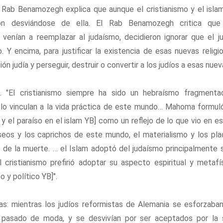
l Rab Benamozegh explica que aunque el cristianismo y el isla
aron desviándose de ella. El Rab Benamozegh critica que 
enían a reemplazar al judaísmo, decidieron ignorar que el ju
o. Y encima, para justificar la existencia de esas nuevas relig
ión judía y perseguir, destruir o convertir a los judíos a esas nuev
. "El cristianismo siempre ha sido un hebraísmo fragmenta
lo vinculan a la vida práctica de este mundo… Mahoma formul
no y el paraíso en el islam YB] como un reflejo de lo que vio en
seos y los caprichos de este mundo, el materialismo y los pla
e la muerte. … el Islam adoptó del judaísmo principalmente su
 cristianismo prefirió adoptar su aspecto espiritual y metafí
 y político YB]".
as: mientras los judíos reformistas de Alemania se esforzaba
 pasado de moda, y se desvivían por ser aceptados por la s