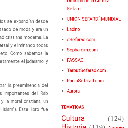
Difusión de la Cultura
Sefardi
UNIÓN SEFARDÍ MUNDIAL
díos se expandían desde
 pasado de moda y era un
Ladino
ad cristiana moderna. La
eSefarad.com
ersal y eliminando todas
Sephardim.com
ín, etc. Como sabemos la
FASSAC
letamente el judaísmo, y
TarbutSefarad.com
RadioSefarad.com
ar la preeminencia del
Aurora
s importantes del Rab
 la moral cristiana, un
TEMATICAS
islam”). Este libro fue
(124)
Cultura
(119)
Historia
Anusin